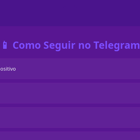
📱 Como Seguir no Telegram
ositivo