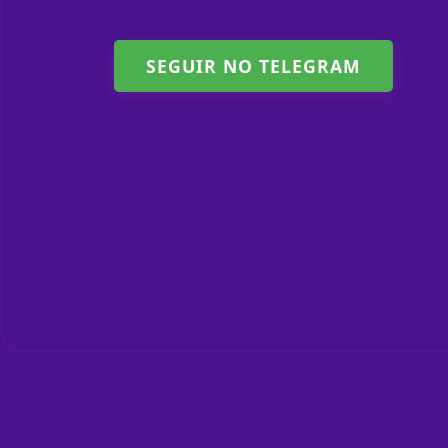
SEGUIR NO TELEGRAM