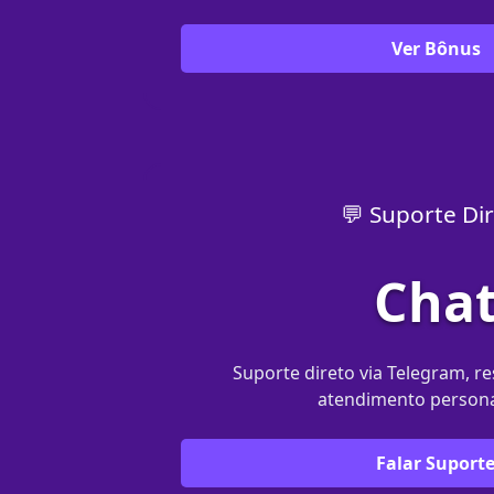
Ver Bônus
💬 Suporte Di
Cha
Suporte direto via Telegram, r
atendimento persona
Falar Suport