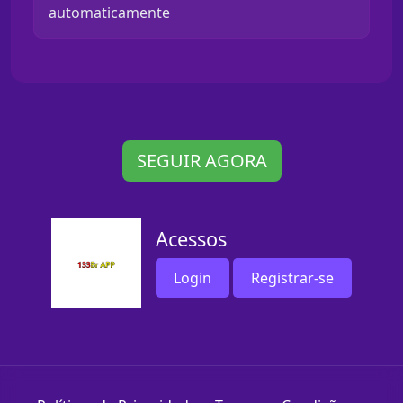
automaticamente
SEGUIR AGORA
Acessos
Login
Registrar-se