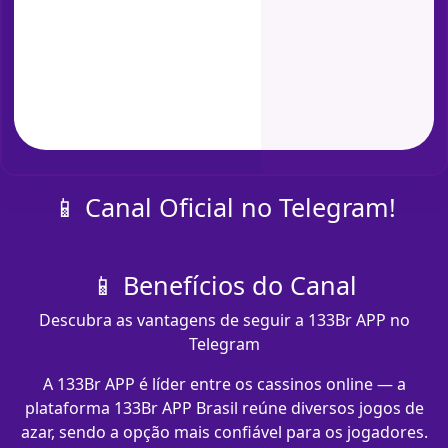
📱 Canal Oficial no Telegram!
📱 Benefícios do Canal
Descubra as vantagens de seguir a 133Br APP no
Telegram
A 133Br APP é líder entre os cassinos online — a
plataforma 133Br APP Brasil reúne diversos jogos de
azar, sendo a opção mais confiável para os jogadores.