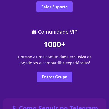
Falar Suporte
👥 Comunidade VIP
1000+
Junte-se a uma comunidade exclusiva de
jogadores e compartilhe experiências!
Entrar Grupo
📱 Como Seguir no Telegram