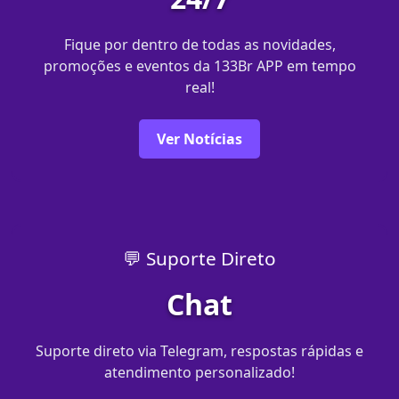
Fique por dentro de todas as novidades,
promoções e eventos da 133Br APP em tempo
real!
Ver Notícias
💬 Suporte Direto
Chat
Suporte direto via Telegram, respostas rápidas e
atendimento personalizado!