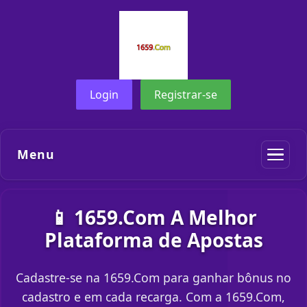
Login
Registrar-se
Menu
📱 1659.Com A Melhor
Plataforma de Apostas
Cadastre-se na 1659.Com para ganhar bônus no
cadastro e em cada recarga. Com a 1659.Com,