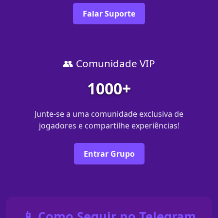
Falar Suporte
👥 Comunidade VIP
1000+
Junte-se a uma comunidade exclusiva de
jogadores e compartilhe experiências!
Entrar Grupo
📱 Como Seguir no Telegram