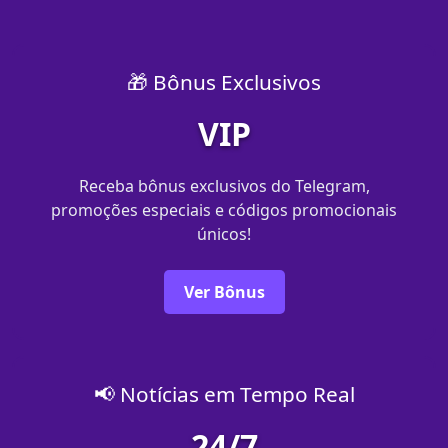
🎁 Bônus Exclusivos
VIP
Receba bônus exclusivos do Telegram,
promoções especiais e códigos promocionais
únicos!
Ver Bônus
📢 Notícias em Tempo Real
24/7