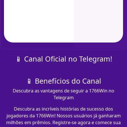
📱 Canal Oficial no Telegram!
📱 Benefícios do Canal
Descubra as vantagens de seguir a 1766Win no
Telegram
Descubra as incríveis histórias de sucesso dos
jogadores da 1766Win! Nossos usuários já ganharam
milhões em prêmios. Registre-se agora e comece sua