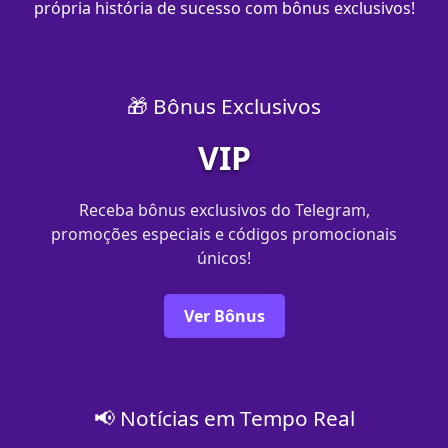
própria história de sucesso com bônus exclusivos!
🎁 Bônus Exclusivos
VIP
Receba bônus exclusivos do Telegram,
promoções especiais e códigos promocionais
únicos!
Ver Bônus
📢 Notícias em Tempo Real