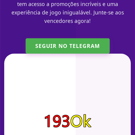
tem acesso a promoções incríveis e uma
experiência de jogo inigualável. Junte-se aos
vencedores agora!
SEGUIR NO TELEGRAM