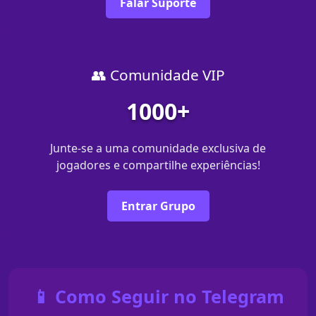
Falar Suporte
👥 Comunidade VIP
1000+
Junte-se a uma comunidade exclusiva de
jogadores e compartilhe experiências!
Entrar Grupo
📱 Como Seguir no Telegram