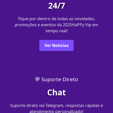
24/7
Fique por dentro de todas as novidades,
promoções e eventos da 2025HaPPy Vip em
tempo real!
Ver Notícias
💬 Suporte Direto
Chat
Suporte direto via Telegram, respostas rápidas e
atendimento personalizado!