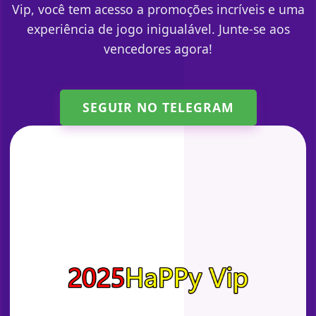
Vip, você tem acesso a promoções incríveis e uma
experiência de jogo inigualável. Junte-se aos
vencedores agora!
SEGUIR NO TELEGRAM