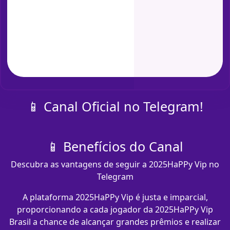
📱 Canal Oficial no Telegram!
📱 Benefícios do Canal
Descubra as vantagens de seguir a 2025HaPPy Vip no
Telegram
A plataforma 2025HaPPy Vip é justa e imparcial,
proporcionando a cada jogador da 2025HaPPy Vip
Brasil a chance de alcançar grandes prêmios e realizar