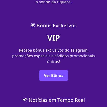
o sonho da riqueza.
🎁 Bônus Exclusivos
VIP
Receba bônus exclusivos do Telegram,
promoções especiais e códigos promocionais
únicos!
Ver Bônus
📢 Notícias em Tempo Real