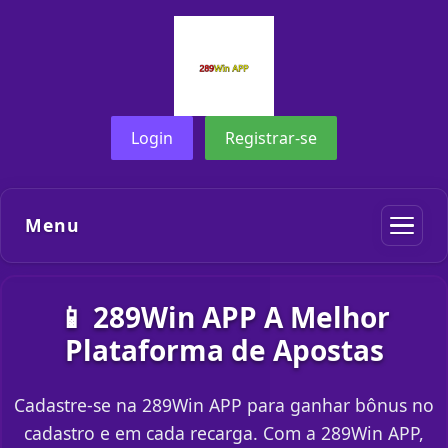
Login
Registrar-se
Menu
📱 289Win APP A Melhor
Plataforma de Apostas
Cadastre-se na 289Win APP para ganhar bônus no
cadastro e em cada recarga. Com a 289Win APP,