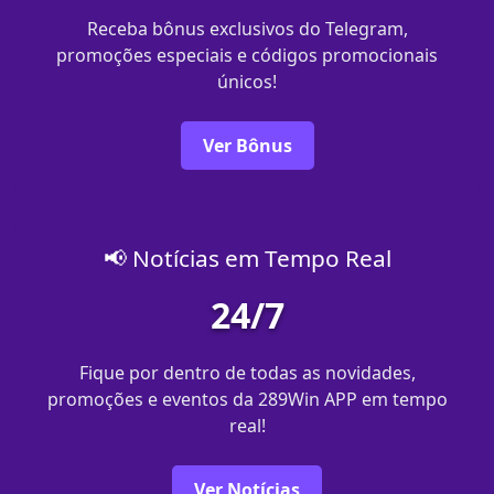
Receba bônus exclusivos do Telegram,
promoções especiais e códigos promocionais
únicos!
Ver Bônus
📢 Notícias em Tempo Real
24/7
Fique por dentro de todas as novidades,
promoções e eventos da 289Win APP em tempo
real!
Ver Notícias