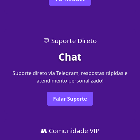
💬 Suporte Direto
Chat
Suporte direto via Telegram, respostas rápidas e
atendimento personalizado!
Falar Suporte
👥 Comunidade VIP