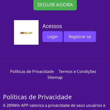
SEGUIR AGORA
Acessos
Login
Registrar-se
Políticas de Privacidade
Termos e Condições
Sitemap
Políticas de Privacidade
A 289Win APP valoriza a privacidade de seus usuários e