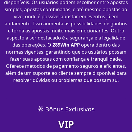
disponíveis. Os usuários podem escolher entre apostas
simples, apostas combinadas, e até mesmo apostas ao
vivo, onde é possível apostar em eventos já em
andamento. Isso aumenta as possibilidades de ganhos
e torna as apostas muito mais emocionantes. Outro
aspecto a ser destacado é a segurança e a legalidade
das operações. O
289Win APP
opera dentro das
normas vigentes, garantindo que os usuários possam
fazer suas apostas com confiança e tranquilidade.
Oferece métodos de pagamento seguros e eficientes,
além de um suporte ao cliente sempre disponível para
resolver dúvidas ou problemas que possam su.
🎁 Bônus Exclusivos
VIP