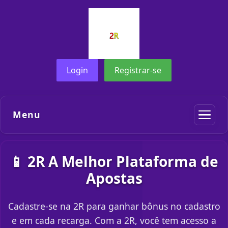
Login
Registrar-se
Menu
📱 2R A Melhor Plataforma de
Apostas
Cadastre-se na 2R para ganhar bônus no cadastro
e em cada recarga. Com a 2R, você tem acesso a