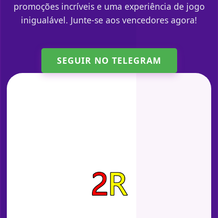
promoções incríveis e uma experiência de jogo
inigualável. Junte-se aos vencedores agora!
SEGUIR NO TELEGRAM