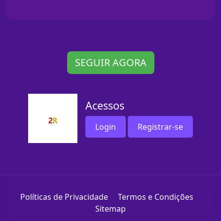
SEGUIR AGORA
Acessos
Login
Registrar-se
Políticas de Privacidade
Termos e Condições
Sitemap