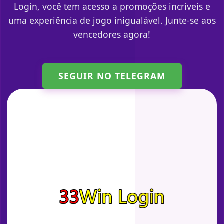
Login, você tem acesso a promoções incríveis e
uma experiência de jogo inigualável. Junte-se aos
vencedores agora!
SEGUIR NO TELEGRAM