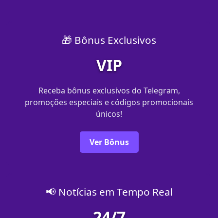
🎁 Bônus Exclusivos
VIP
Receba bônus exclusivos do Telegram,
promoções especiais e códigos promocionais
únicos!
Ver Bônus
📢 Notícias em Tempo Real
24/7