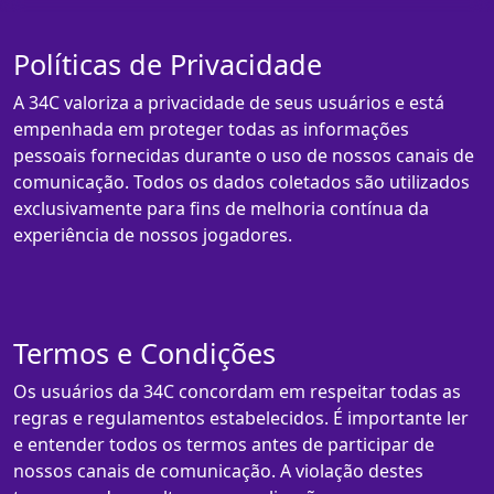
Políticas de Privacidade
A 34C valoriza a privacidade de seus usuários e está
empenhada em proteger todas as informações
pessoais fornecidas durante o uso de nossos canais de
comunicação. Todos os dados coletados são utilizados
exclusivamente para fins de melhoria contínua da
experiência de nossos jogadores.
Termos e Condições
Os usuários da 34C concordam em respeitar todas as
regras e regulamentos estabelecidos. É importante ler
e entender todos os termos antes de participar de
nossos canais de comunicação. A violação destes