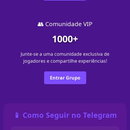
👥 Comunidade VIP
1000+
Junte-se a uma comunidade exclusiva de
jogadores e compartilhe experiências!
Entrar Grupo
📱 Como Seguir no Telegram