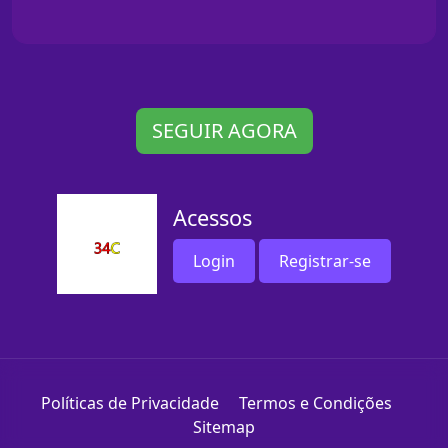
SEGUIR AGORA
Acessos
Login
Registrar-se
Políticas de Privacidade
Termos e Condições
Sitemap