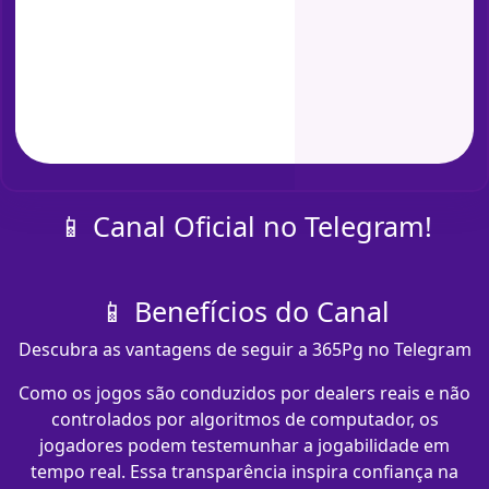
📱 Canal Oficial no Telegram!
📱 Benefícios do Canal
Descubra as vantagens de seguir a 365Pg no Telegram
Como os jogos são conduzidos por dealers reais e não
controlados por algoritmos de computador, os
jogadores podem testemunhar a jogabilidade em
tempo real. Essa transparência inspira confiança na