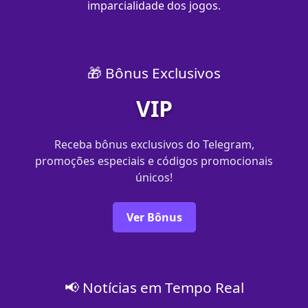
imparcialidade dos jogos.
🎁 Bônus Exclusivos
VIP
Receba bônus exclusivos do Telegram,
promoções especiais e códigos promocionais
únicos!
Ver Bônus
📢 Notícias em Tempo Real