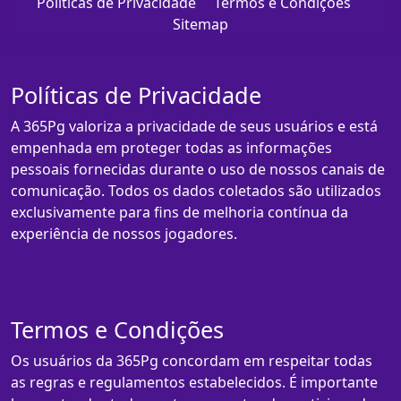
Políticas de Privacidade
Termos e Condições
Sitemap
Políticas de Privacidade
A 365Pg valoriza a privacidade de seus usuários e está
empenhada em proteger todas as informações
pessoais fornecidas durante o uso de nossos canais de
comunicação. Todos os dados coletados são utilizados
exclusivamente para fins de melhoria contínua da
experiência de nossos jogadores.
Termos e Condições
Os usuários da 365Pg concordam em respeitar todas
as regras e regulamentos estabelecidos. É importante