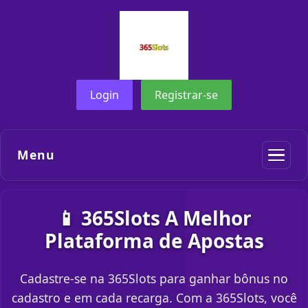
Login
Registrar-se
Menu
📱 365Slots A Melhor
Plataforma de Apostas
Cadastre-se na 365Slots para ganhar bônus no
cadastro e em cada recarga. Com a 365Slots, você