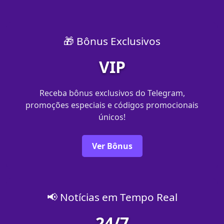
🎁 Bônus Exclusivos
VIP
Receba bônus exclusivos do Telegram,
promoções especiais e códigos promocionais
únicos!
Ver Bônus
📢 Notícias em Tempo Real
24/7