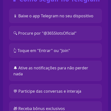
📱 Baixe o app Telegram no seu dispositivo
🔍 Procure por "@365SlotsOficial"
👆 Toque em "Entrar" ou "Join"
🔔 Ative as notificações para não perder
nada
💬 Participe das conversas e interaja
🎁 Receba bônus exclusivos