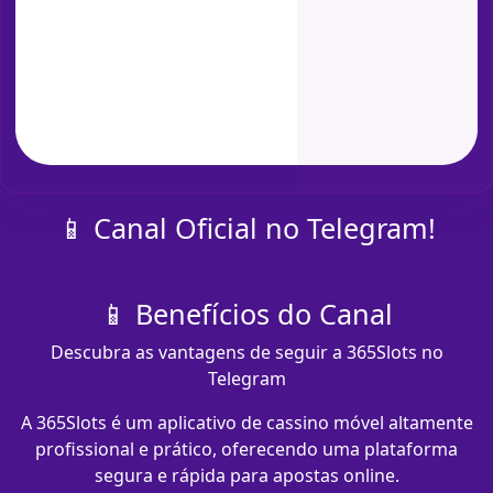
📱 Canal Oficial no Telegram!
📱 Benefícios do Canal
Descubra as vantagens de seguir a 365Slots no
Telegram
A 365Slots é um aplicativo de cassino móvel altamente
profissional e prático, oferecendo uma plataforma
segura e rápida para apostas online.