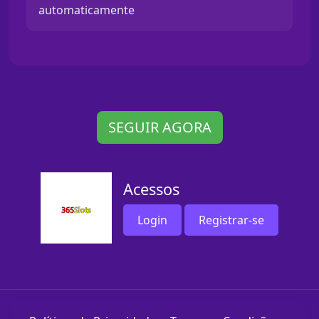
automaticamente
SEGUIR AGORA
Acessos
Login
Registrar-se