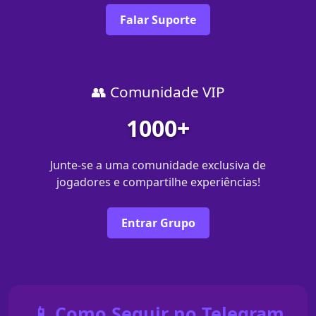
Falar Suporte
👥 Comunidade VIP
1000+
Junte-se a uma comunidade exclusiva de
jogadores e compartilhe experiências!
Entrar Grupo
📱 Como Seguir no Telegram