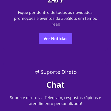
Fique por dentro de todas as novidades,
promoções e eventos da 365Slots em tempo
real!
Ver Notícias
💬 Suporte Direto
Chat
Suporte direto via Telegram, respostas rápidas e
atendimento personalizado!