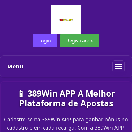
Login
Registrar-se
Menu
📱 389Win APP A Melhor
Plataforma de Apostas
Cadastre-se na 389Win APP para ganhar bônus no
cadastro e em cada recarga. Com a 389Win APP,