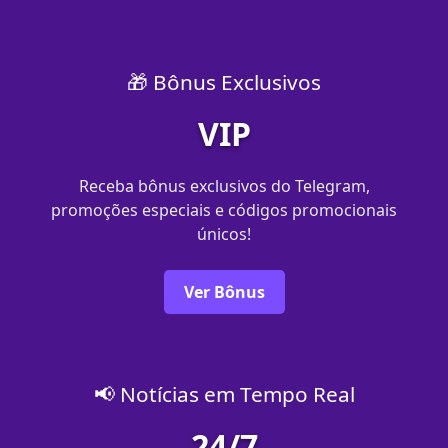
🎁 Bônus Exclusivos
VIP
Receba bônus exclusivos do Telegram,
promoções especiais e códigos promocionais
únicos!
Ver Bônus
📢 Notícias em Tempo Real
24/7