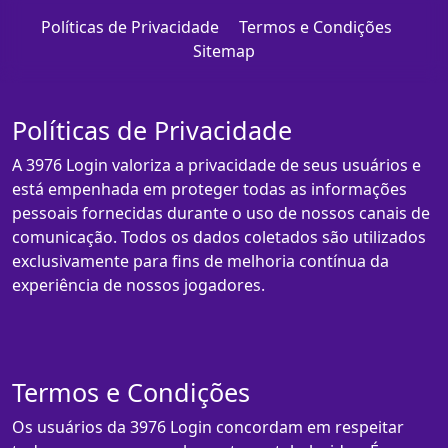
Políticas de Privacidade
Termos e Condições
Sitemap
Políticas de Privacidade
A 3976 Login valoriza a privacidade de seus usuários e
está empenhada em proteger todas as informações
pessoais fornecidas durante o uso de nossos canais de
comunicação. Todos os dados coletados são utilizados
exclusivamente para fins de melhoria contínua da
experiência de nossos jogadores.
Termos e Condições
Os usuários da 3976 Login concordam em respeitar