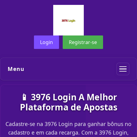
Login
Registrar-se
Menu
📱 3976 Login A Melhor
Plataforma de Apostas
Cadastre-se na 3976 Login para ganhar bônus no
cadastro e em cada recarga. Com a 3976 Login,