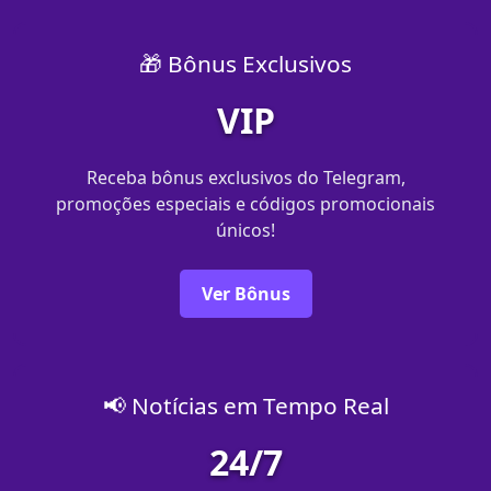
🎁 Bônus Exclusivos
VIP
Receba bônus exclusivos do Telegram,
promoções especiais e códigos promocionais
únicos!
Ver Bônus
📢 Notícias em Tempo Real
24/7