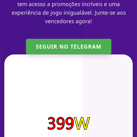
tem acesso a promoções incríveis e uma
experiência de jogo inigualável. Junte-se aos
vencedores agora!
SEGUIR NO TELEGRAM