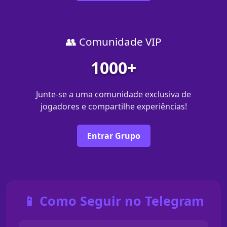
👥 Comunidade VIP
1000+
Junte-se a uma comunidade exclusiva de
jogadores e compartilhe experiências!
Entrar Grupo
📱 Como Seguir no Telegram