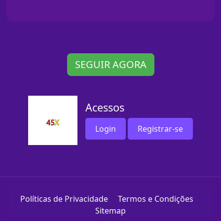
SEGUIR AGORA
Acessos
Login
Registrar-se
Políticas de Privacidade
Termos e Condições
Sitemap