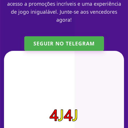
acesso a promoções incríveis e uma experiência
de jogo inigualável. Junte-se aos vencedores
agora!
SEGUIR NO TELEGRAM