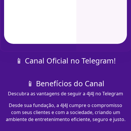
📱 Canal Oficial no Telegram!
📱 Benefícios do Canal
Descubra as vantagens de seguir a 4J4J no Telegram
Desde sua fundação, a 4J4J cumpre o compromisso
com seus clientes e com a sociedade, criando um
ambiente de entretenimento eficiente, seguro e justo.