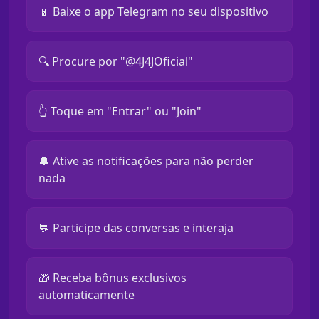
📱 Baixe o app Telegram no seu dispositivo
🔍 Procure por "@4J4JOficial"
👆 Toque em "Entrar" ou "Join"
🔔 Ative as notificações para não perder
nada
💬 Participe das conversas e interaja
🎁 Receba bônus exclusivos
automaticamente