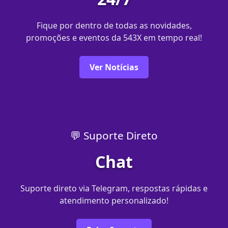
Fique por dentro de todas as novidades,
promoções e eventos da 543X em tempo real!
Ver Notícias
💬 Suporte Direto
Chat
Suporte direto via Telegram, respostas rápidas e
atendimento personalizado!