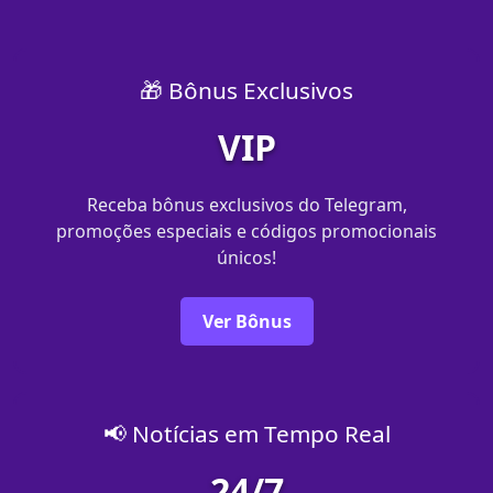
🎁 Bônus Exclusivos
VIP
Receba bônus exclusivos do Telegram,
promoções especiais e códigos promocionais
únicos!
Ver Bônus
📢 Notícias em Tempo Real
24/7