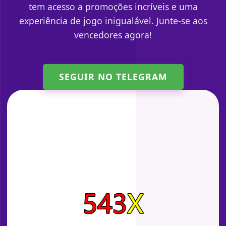
tem acesso a promoções incríveis e uma
experiência de jogo inigualável. Junte-se aos
vencedores agora!
SEGUIR NO TELEGRAM