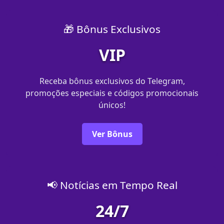
🎁 Bônus Exclusivos
VIP
Receba bônus exclusivos do Telegram,
promoções especiais e códigos promocionais
únicos!
Ver Bônus
📢 Notícias em Tempo Real
24/7