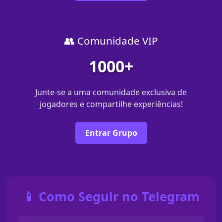
👥 Comunidade VIP
1000+
Junte-se a uma comunidade exclusiva de
jogadores e compartilhe experiências!
Entrar Grupo
📱 Como Seguir no Telegram