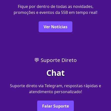
Fique por dentro de todas as novidades,
promoções e eventos da 55B em tempo real!
Ver Notícias
💬 Suporte Direto
Chat
Suporte direto via Telegram, respostas rápidas e
atendimento personalizado!
Falar Suporte