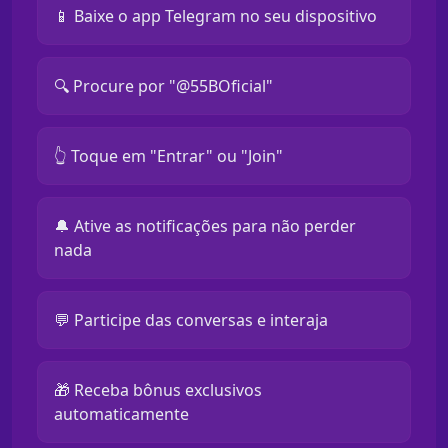
📱 Baixe o app Telegram no seu dispositivo
🔍 Procure por "@55BOficial"
👆 Toque em "Entrar" ou "Join"
🔔 Ative as notificações para não perder
nada
💬 Participe das conversas e interaja
🎁 Receba bônus exclusivos
automaticamente