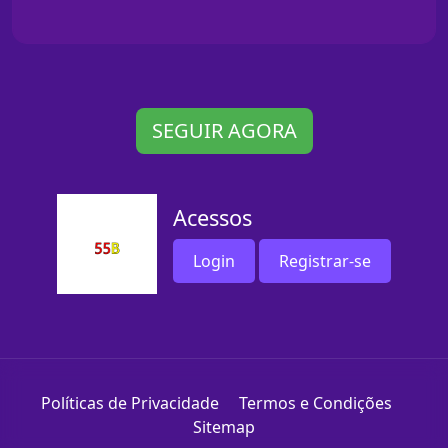
SEGUIR AGORA
Acessos
Login
Registrar-se
Políticas de Privacidade
Termos e Condições
Sitemap