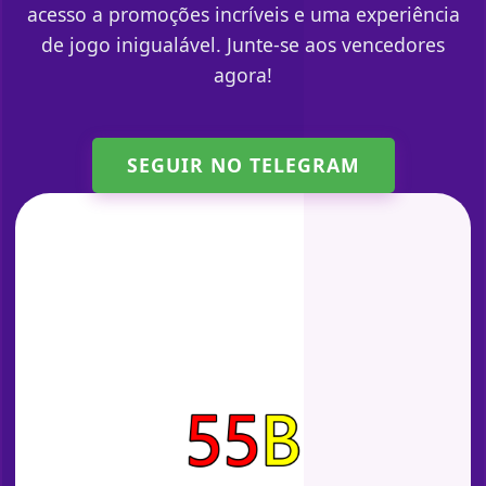
acesso a promoções incríveis e uma experiência
de jogo inigualável. Junte-se aos vencedores
agora!
SEGUIR NO TELEGRAM