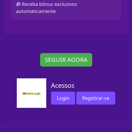
🎁 Receba bônus exclusivos
automaticamente
SEGUIR AGORA
Acessos
Login
Registrar-se