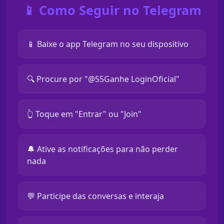
📱 Como Seguir no Telegram
📱 Baixe o app Telegram no seu dispositivo
🔍 Procure por "@55Ganhe LoginOficial"
👆 Toque em "Entrar" ou "Join"
🔔 Ative as notificações para não perder
nada
💬 Participe das conversas e interaja