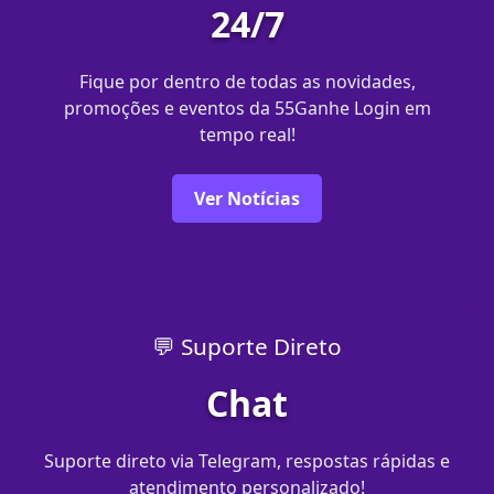
24/7
Fique por dentro de todas as novidades,
promoções e eventos da 55Ganhe Login em
tempo real!
Ver Notícias
💬 Suporte Direto
Chat
Suporte direto via Telegram, respostas rápidas e
atendimento personalizado!