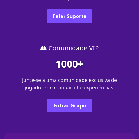
Falar Suporte
👥 Comunidade VIP
1000+
Junte-se a uma comunidade exclusiva de
jogadores e compartilhe experiências!
Entrar Grupo