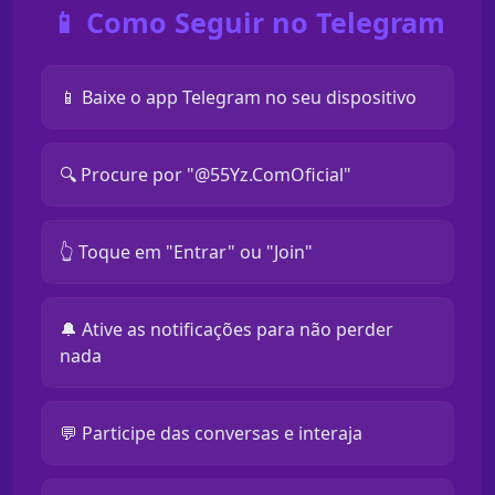
📱 Como Seguir no Telegram
📱 Baixe o app Telegram no seu dispositivo
🔍 Procure por "@55Yz.ComOficial"
👆 Toque em "Entrar" ou "Join"
🔔 Ative as notificações para não perder
nada
💬 Participe das conversas e interaja