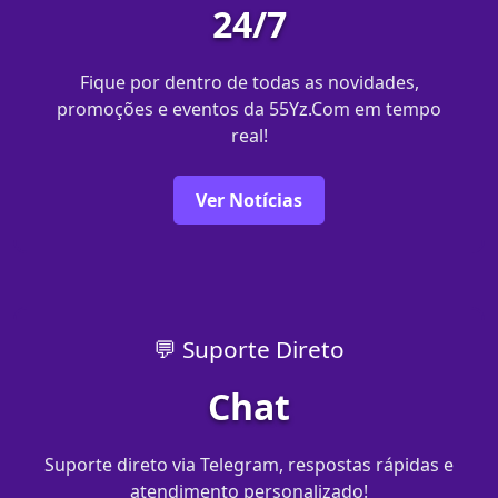
24/7
Fique por dentro de todas as novidades,
promoções e eventos da 55Yz.Com em tempo
real!
Ver Notícias
💬 Suporte Direto
Chat
Suporte direto via Telegram, respostas rápidas e
atendimento personalizado!