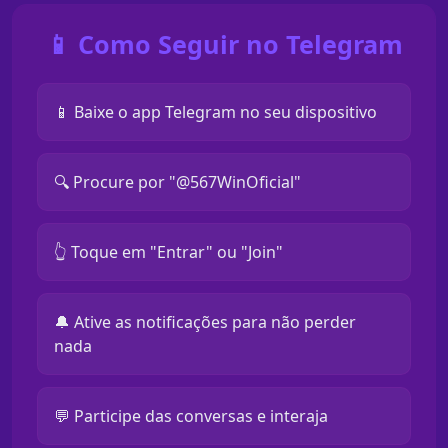
📱 Como Seguir no Telegram
📱 Baixe o app Telegram no seu dispositivo
🔍 Procure por "@567WinOficial"
👆 Toque em "Entrar" ou "Join"
🔔 Ative as notificações para não perder
nada
💬 Participe das conversas e interaja