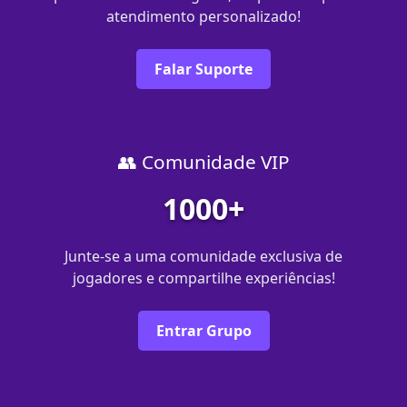
atendimento personalizado!
Falar Suporte
👥 Comunidade VIP
1000+
Junte-se a uma comunidade exclusiva de
jogadores e compartilhe experiências!
Entrar Grupo