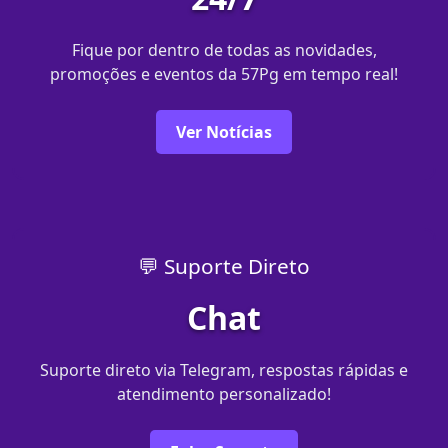
Fique por dentro de todas as novidades,
promoções e eventos da 57Pg em tempo real!
Ver Notícias
💬 Suporte Direto
Chat
Suporte direto via Telegram, respostas rápidas e
atendimento personalizado!