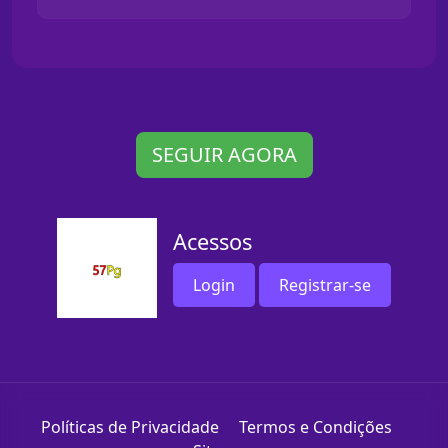
SEGUIR AGORA
Acessos
Login
Registrar-se
Políticas de Privacidade
Termos e Condições