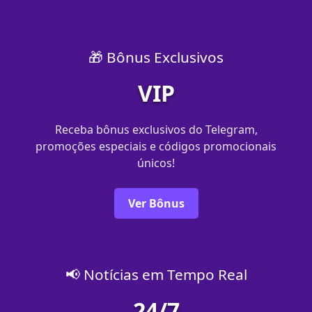
🎁 Bônus Exclusivos
VIP
Receba bônus exclusivos do Telegram,
promoções especiais e códigos promocionais
únicos!
Ver Bônus
📢 Notícias em Tempo Real
24/7