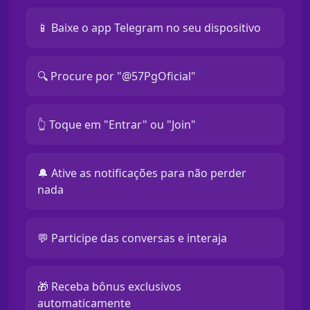
📱 Baixe o app Telegram no seu dispositivo
🔍 Procure por "@57PgOficial"
👆 Toque em "Entrar" ou "Join"
🔔 Ative as notificações para não perder
nada
💬 Participe das conversas e interaja
🎁 Receba bônus exclusivos
automaticamente