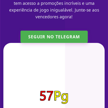
tem acesso a promoções incríveis e uma
experiência de jogo inigualável. Junte-se aos
vencedores agora!
SEGUIR NO TELEGRAM