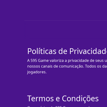
Políticas de Privacida
A 595 Game valoriza a privacidade de seus
nossos canais de comunicação. Todos os dad
jogadores.
Termos e Condições