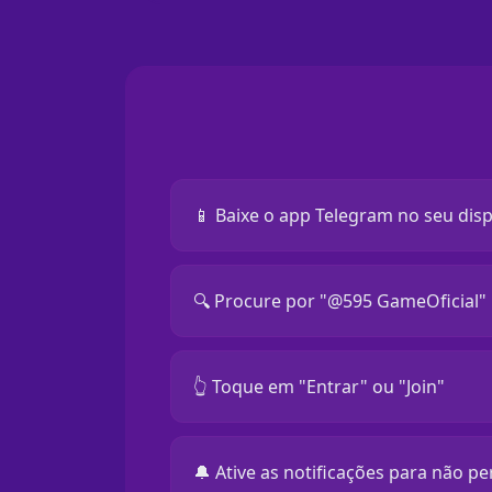
📱 Baixe o app Telegram no seu disp
🔍 Procure por "@595 GameOficial"
👆 Toque em "Entrar" ou "Join"
🔔 Ative as notificações para não p