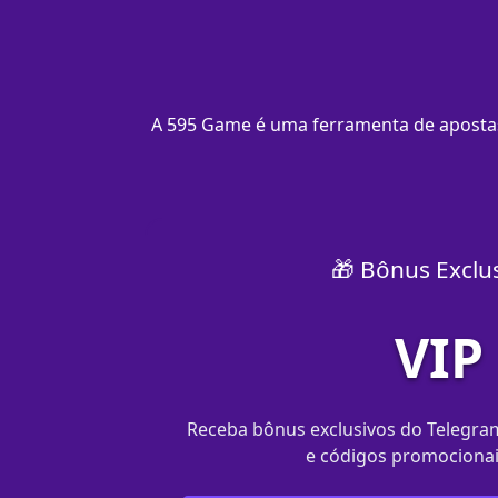
A 595 Game é uma ferramenta de apostas 
🎁 Bônus Exclu
VIP
Receba bônus exclusivos do Telegra
e códigos promocionai