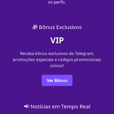
os perfis.
🎁 Bônus Exclusivos
VIP
Receba bônus exclusivos do Telegram,
promoções especiais e códigos promocionais
únicos!
Ver Bônus
📢 Notícias em Tempo Real