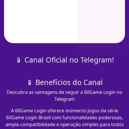
📱 Canal Oficial no Telegram!
📱 Benefícios do Canal
Descubra as vantagens de seguir a 60Game Login no
Telegram
A 60Game Login oferece inúmeros jogos da série
60Game Login Brasil com funcionalidades poderosas,
ampla compatibilidade e operação simples para todos