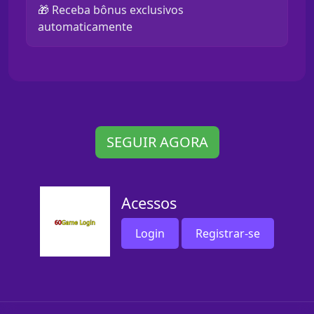
🎁 Receba bônus exclusivos
automaticamente
SEGUIR AGORA
Acessos
Login
Registrar-se