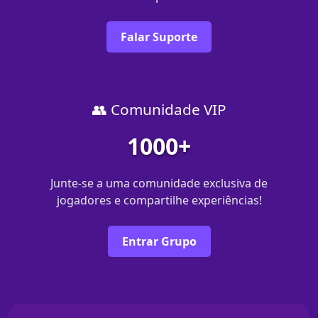
Falar Suporte
👥 Comunidade VIP
1000+
Junte-se a uma comunidade exclusiva de
jogadores e compartilhe experiências!
Entrar Grupo