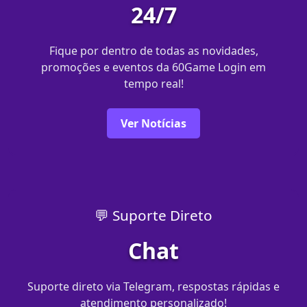
24/7
Fique por dentro de todas as novidades,
promoções e eventos da 60Game Login em
tempo real!
Ver Notícias
💬 Suporte Direto
Chat
Suporte direto via Telegram, respostas rápidas e
atendimento personalizado!