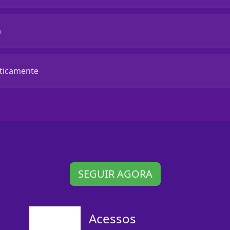
a
aticamente
SEGUIR AGORA
Acessos