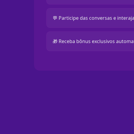
💬 Participe das conversas e interaj
🎁 Receba bônus exclusivos autom