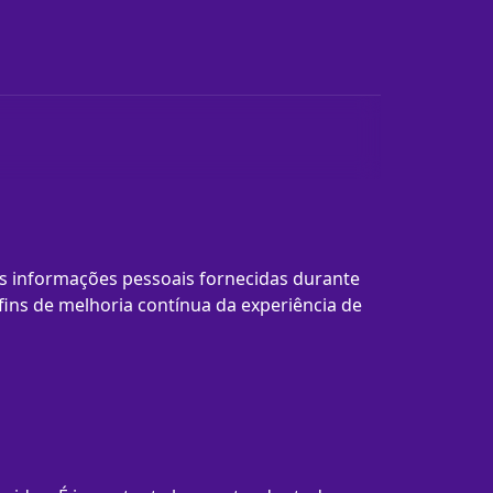
s informações pessoais fornecidas durante
fins de melhoria contínua da experiência de