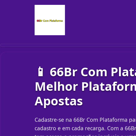
📱 66Br Com Pla
Melhor Platafor
Apostas
Cadastre-se na 66Br Com Plataforma p
cadastro e em cada recarga. Com a 66B