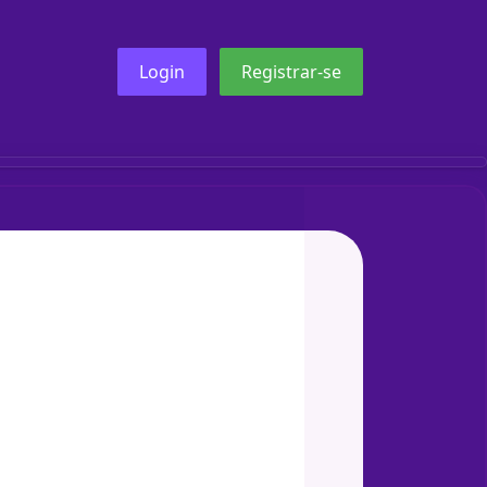
Login
Registrar-se