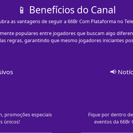
📱 Benefícios do Canal
bra as vantagens de seguir a 66Br Com Plataforma no Te
mente populares entre jogadores que buscam algo diferente
 das regras, garantindo que mesmo jogadores iniciantes po
sivos
📢 Notí
m, promoções especiais
Fique por dentro d
s únicos!
eventos da 66Br 