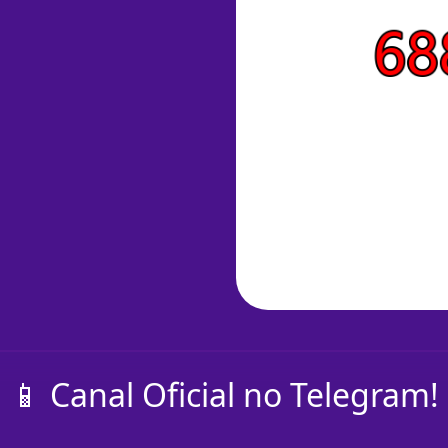
📱 Canal Oficial no Telegram!