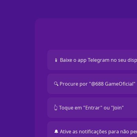
📱 Baixe o app Telegram no seu disp
🔍 Procure por "@688 GameOficial"
👆 Toque em "Entrar" ou "Join"
🔔 Ative as notificações para não p