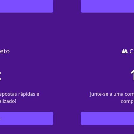
reto
👥 
t
espostas rápidas e
Junte-se a uma com
lizado!
compa
e