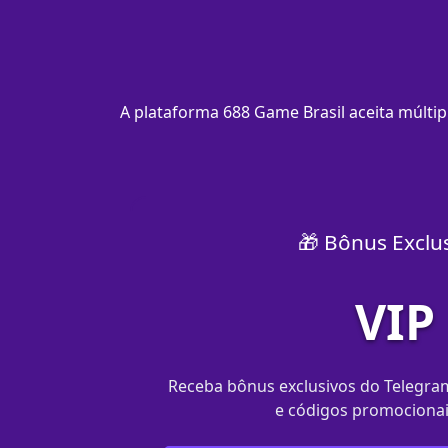
A plataforma 688 Game Brasil aceita múlt
🎁 Bônus Exclu
VIP
Receba bônus exclusivos do Telegra
e códigos promocionai