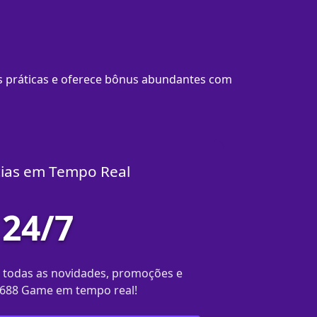
s práticas e oferece bônus abundantes com
cias em Tempo Real
24/7
e todas as novidades, promoções e
 688 Game em tempo real!