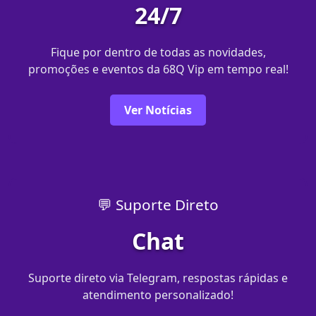
24/7
Fique por dentro de todas as novidades,
promoções e eventos da 68Q Vip em tempo real!
Ver Notícias
💬 Suporte Direto
Chat
Suporte direto via Telegram, respostas rápidas e
atendimento personalizado!