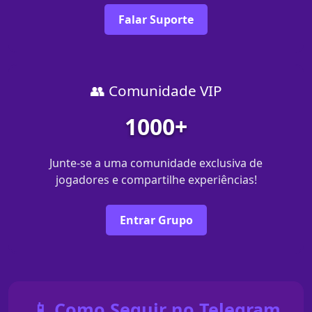
Falar Suporte
👥 Comunidade VIP
1000+
Junte-se a uma comunidade exclusiva de
jogadores e compartilhe experiências!
Entrar Grupo
📱 Como Seguir no Telegram