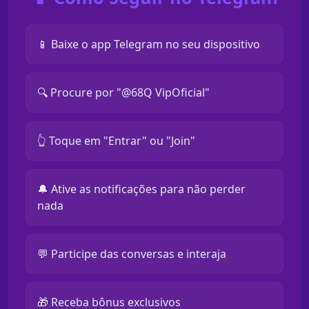
📱 Baixe o app Telegram no seu dispositivo
🔍 Procure por "@68Q VipOficial"
👆 Toque em "Entrar" ou "Join"
🔔 Ative as notificações para não perder
nada
💬 Participe das conversas e interaja
🎁 Receba bônus exclusivos