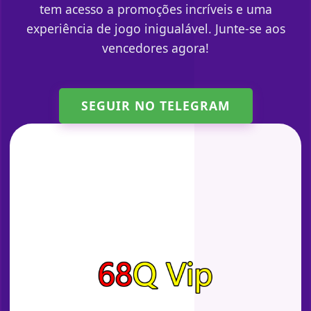
tem acesso a promoções incríveis e uma
experiência de jogo inigualável. Junte-se aos
vencedores agora!
SEGUIR NO TELEGRAM