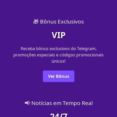
🎁 Bônus Exclusivos
VIP
Receba bônus exclusivos do Telegram,
promoções especiais e códigos promocionais
únicos!
Ver Bônus
📢 Notícias em Tempo Real
24/7