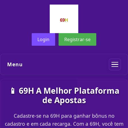
Login
Registrar-se
Menu
📱 69H A Melhor Plataforma
de Apostas
Cadastre-se na 69H para ganhar bônus no
cadastro e em cada recarga. Com a 69H, você tem