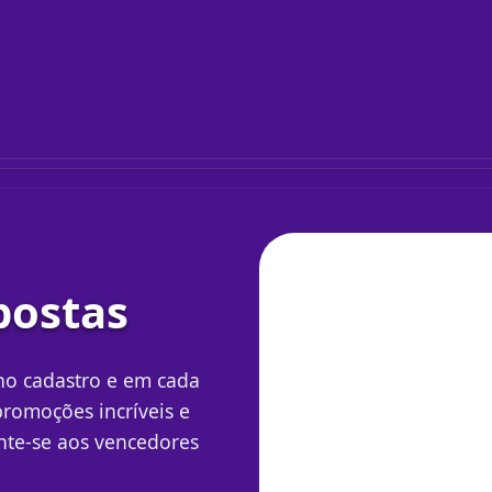
postas
no cadastro e em cada
promoções incríveis e
unte-se aos vencedores