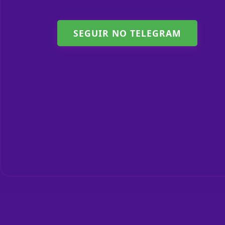
SEGUIR NO TELEGRAM