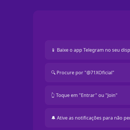
📱 Baixe o app Telegram no seu disp
🔍 Procure por "@71XOficial"
👆 Toque em "Entrar" ou "Join"
🔔 Ative as notificações para não p