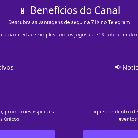
📱 Benefícios do Canal
Descubra as vantagens de seguir a 71X no Telegram
a uma interface simples com os jogos da 71X , oferecendo u
sivos
📢 Notí
m, promoções especiais
Fique por dentro d
s únicos!
eventos