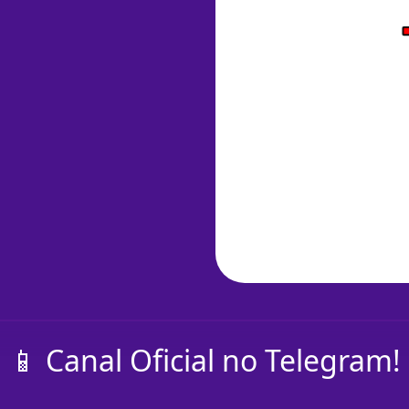
📱 Canal Oficial no Telegram!