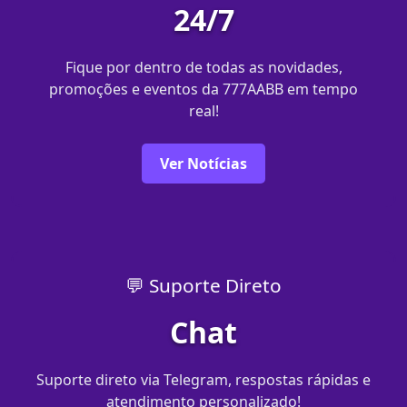
24/7
Fique por dentro de todas as novidades,
promoções e eventos da 777AABB em tempo
real!
Ver Notícias
💬 Suporte Direto
Chat
Suporte direto via Telegram, respostas rápidas e
atendimento personalizado!