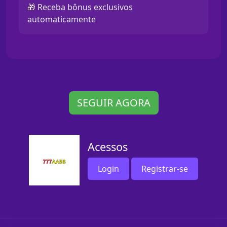
🎁 Receba bônus exclusivos
automaticamente
SEGUIR AGORA
Acessos
Login
Registrar-se