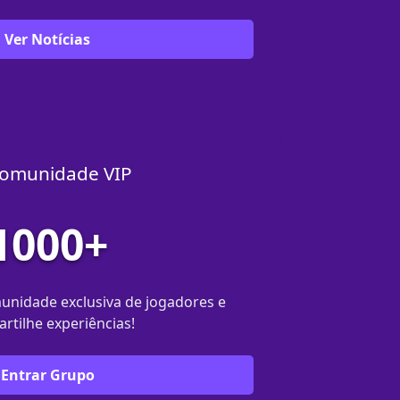
Ver Notícias
Comunidade VIP
1000+
unidade exclusiva de jogadores e
rtilhe experiências!
Entrar Grupo