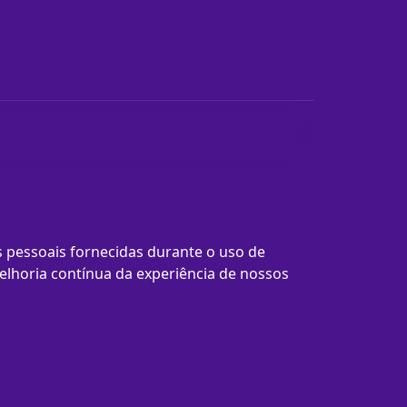
 pessoais fornecidas durante o uso de
elhoria contínua da experiência de nossos