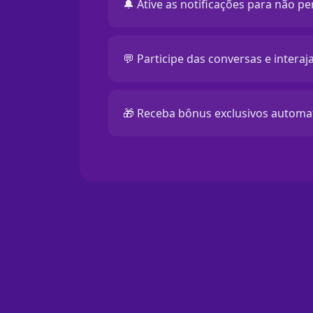
🔔 Ative as notificações para não p
💬 Participe das conversas e interaj
🎁 Receba bônus exclusivos autom