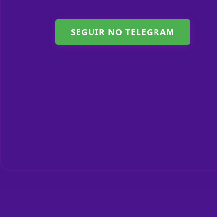
SEGUIR NO TELEGRAM