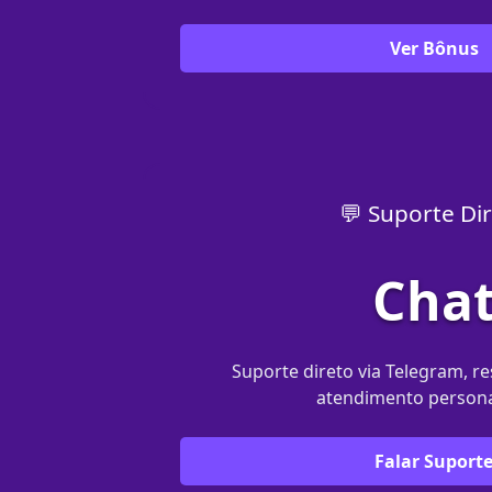
Ver Bônus
💬 Suporte Di
Cha
Suporte direto via Telegram, r
atendimento persona
Falar Suport