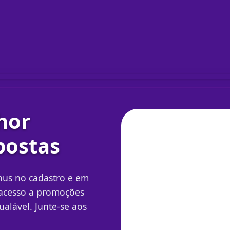
hor
postas
nus no cadastro e em
 acesso a promoções
ualável. Junte-se aos