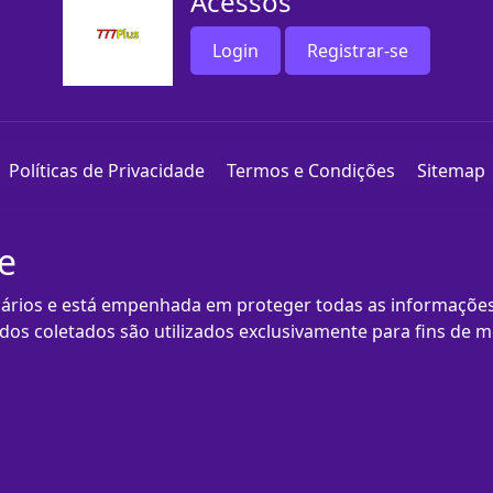
Acessos
Login
Registrar-se
Políticas de Privacidade
Termos e Condições
Sitemap
de
suários e está empenhada em proteger todas as informações
os coletados são utilizados exclusivamente para fins de m