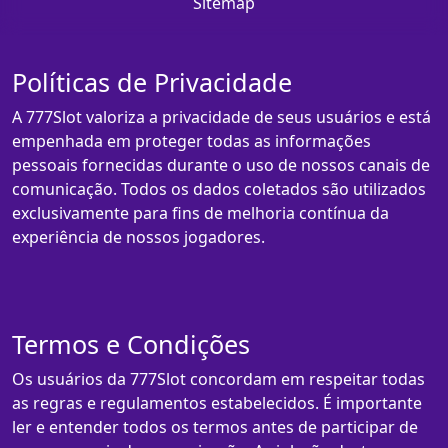
Sitemap
Políticas de Privacidade
A 777Slot valoriza a privacidade de seus usuários e está
empenhada em proteger todas as informações
pessoais fornecidas durante o uso de nossos canais de
comunicação. Todos os dados coletados são utilizados
exclusivamente para fins de melhoria contínua da
experiência de nossos jogadores.
Termos e Condições
Os usuários da 777Slot concordam em respeitar todas
as regras e regulamentos estabelecidos. É importante
ler e entender todos os termos antes de participar de