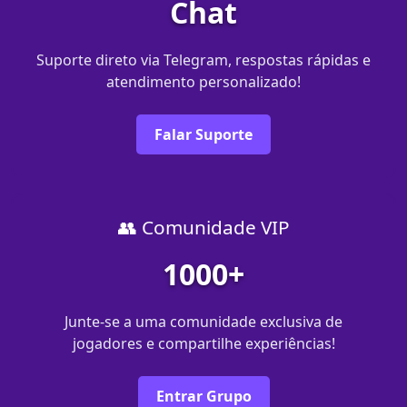
Chat
Suporte direto via Telegram, respostas rápidas e
atendimento personalizado!
Falar Suporte
👥 Comunidade VIP
1000+
Junte-se a uma comunidade exclusiva de
jogadores e compartilhe experiências!
Entrar Grupo