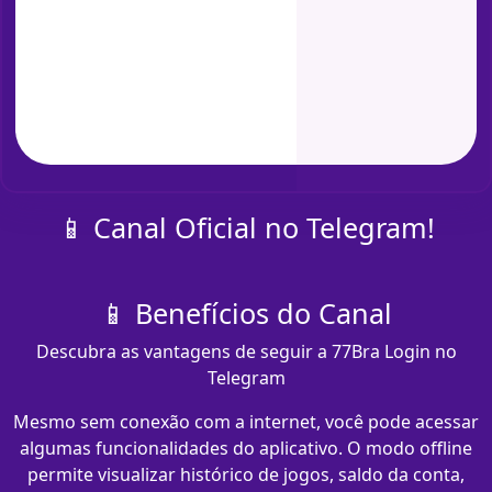
📱 Canal Oficial no Telegram!
📱 Benefícios do Canal
Descubra as vantagens de seguir a 77Bra Login no
Telegram
Mesmo sem conexão com a internet, você pode acessar
algumas funcionalidades do aplicativo. O modo offline
permite visualizar histórico de jogos, saldo da conta,