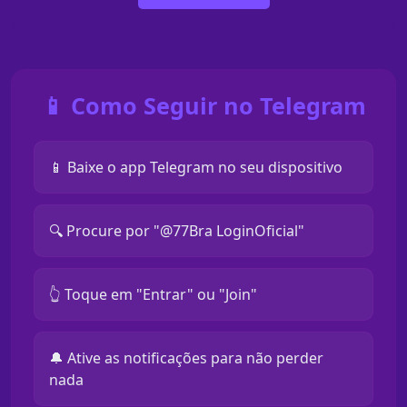
📱 Como Seguir no Telegram
📱 Baixe o app Telegram no seu dispositivo
🔍 Procure por "@77Bra LoginOficial"
👆 Toque em "Entrar" ou "Join"
🔔 Ative as notificações para não perder
nada