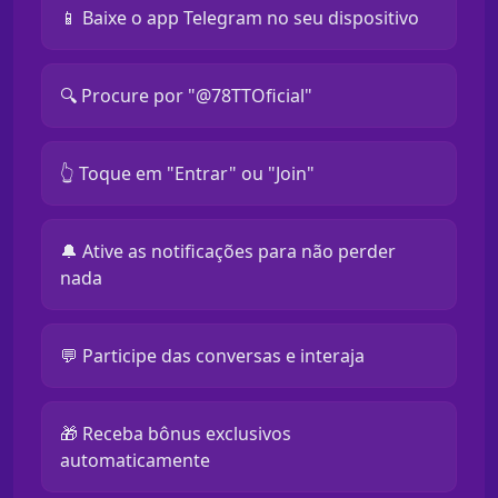
📱 Baixe o app Telegram no seu dispositivo
🔍 Procure por "@78TTOficial"
👆 Toque em "Entrar" ou "Join"
🔔 Ative as notificações para não perder
nada
💬 Participe das conversas e interaja
🎁 Receba bônus exclusivos
automaticamente