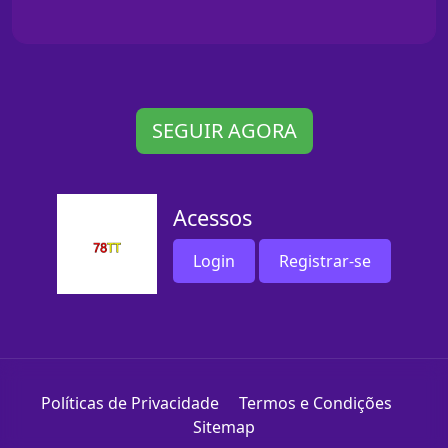
SEGUIR AGORA
Acessos
Login
Registrar-se
Políticas de Privacidade
Termos e Condições
Sitemap