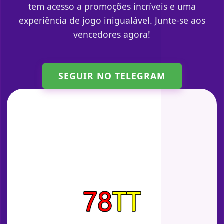
tem acesso a promoções incríveis e uma
experiência de jogo inigualável. Junte-se aos
vencedores agora!
SEGUIR NO TELEGRAM