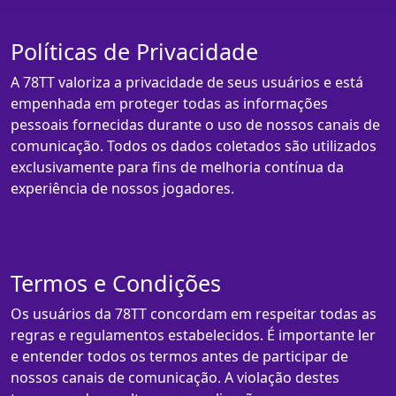
Políticas de Privacidade
A 78TT valoriza a privacidade de seus usuários e está
empenhada em proteger todas as informações
pessoais fornecidas durante o uso de nossos canais de
comunicação. Todos os dados coletados são utilizados
exclusivamente para fins de melhoria contínua da
experiência de nossos jogadores.
Termos e Condições
Os usuários da 78TT concordam em respeitar todas as
regras e regulamentos estabelecidos. É importante ler
e entender todos os termos antes de participar de
nossos canais de comunicação. A violação destes