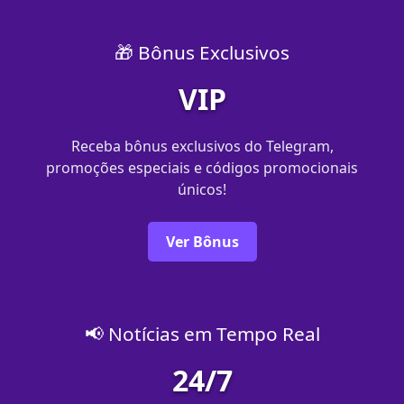
🎁 Bônus Exclusivos
VIP
Receba bônus exclusivos do Telegram,
promoções especiais e códigos promocionais
únicos!
Ver Bônus
📢 Notícias em Tempo Real
24/7