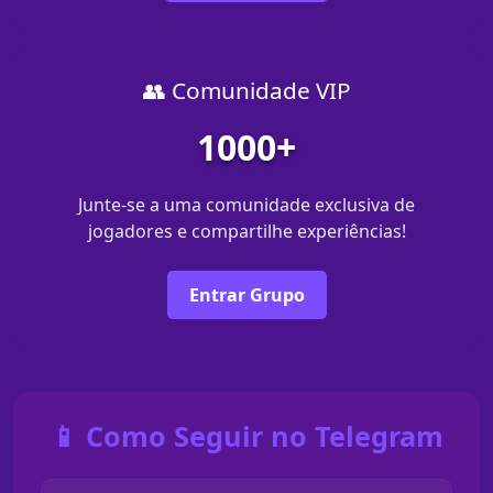
👥 Comunidade VIP
1000+
Junte-se a uma comunidade exclusiva de
jogadores e compartilhe experiências!
Entrar Grupo
📱 Como Seguir no Telegram