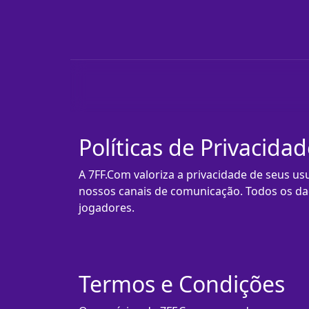
Políticas de Privacida
A 7FF.Com valoriza a privacidade de seus u
nossos canais de comunicação. Todos os dad
jogadores.
Termos e Condições