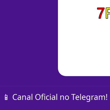
📱 Canal Oficial no Telegram!