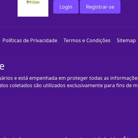
Login
Registrar-se
Políticas de Privacidade
Termos e Condições
Sitemap
de
suários e está empenhada em proteger todas as informaçõe
os coletados são utilizados exclusivamente para fins de m