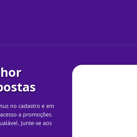
lhor
postas
nus no cadastro e em
 acesso a promoções
ualável. Junte-se aos